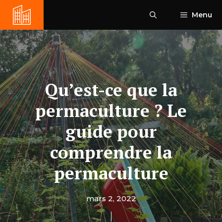
Aller
Menu
au
contenu
Qu’est-ce que la
permaculture ? Le
guide pour
comprendre la
permaculture
mars 2, 2022