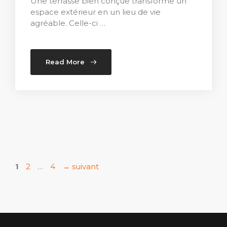
Une terrasse bien conçue transforme un
espace extérieur en un lieu de vie
agréable. Celle-ci …
Read More
Page
Page
Page
1
2
…
4
→
suivant