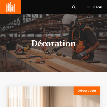
Aller
Menu
au
contenu
Décoration
Décoration