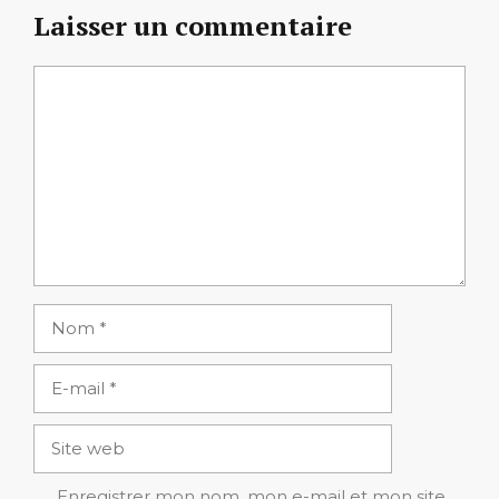
Laisser un commentaire
Commentaire
Nom
E-
mail
Site
web
Enregistrer mon nom, mon e-mail et mon site