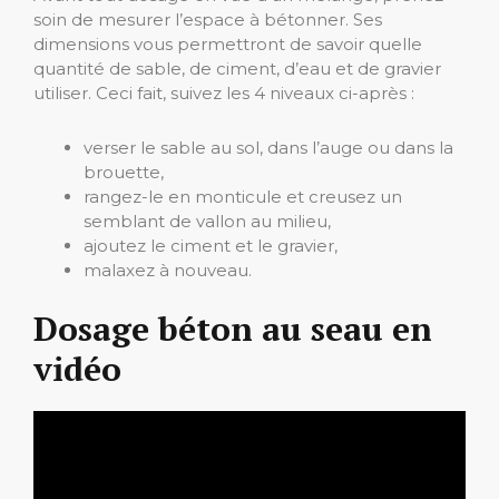
soin de mesurer l’espace à bétonner. Ses
dimensions vous permettront de savoir quelle
quantité de sable, de ciment, d’eau et de gravier
utiliser. Ceci fait, suivez les 4 niveaux ci-après :
verser le sable au sol, dans l’auge ou dans la
brouette,
rangez-le en monticule et creusez un
semblant de vallon au milieu,
ajoutez le ciment et le gravier,
malaxez à nouveau.
Dosage béton au seau en
vidéo