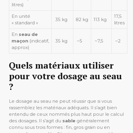
litres)
En unité
17,5
35 kg
82 kg
113 kg
« standard »
litres
En
seau de
maçon
(indicatif,
35 kg
~5
~7,5
~2
approx)
Quels matériaux utiliser
pour votre dosage au seau
?
Le dosage au seau ne peut réussir que si vous
rassemblez les matériaux adéquats. Il s’agit bien
entendu de ceux nommés plus haut pour le calcul
des dosages. Il s’agit du
sable
généralement
connu sous trois formes : fin, gros grain ou en