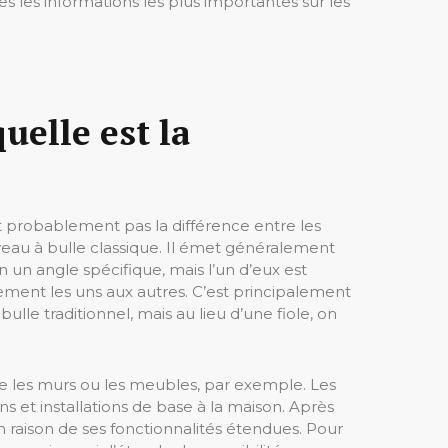
s les informations les plus importantes sur les
uelle est la
t probablement pas la différence entre les
veau à bulle classique. Il émet généralement
on un angle spécifique, mais l’un d’eux est
irement les uns aux autres. C’est principalement
ulle traditionnel, mais au lieu d’une fiole, on
e les murs ou les meubles, par exemple. Les
ns et installations de base à la maison. Après
 en raison de ses fonctionnalités étendues. Pour