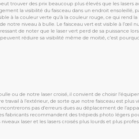
eut trouver des prix beaucoup plus élevés que les lasers ave
gement la visibilité du faisceau dans un endroit ensoleillé,
ible à la couleur verte qu’à la couleur rouge, ce qui rend la 
de notre niveau à bulle. Le faisceau vert est visible à l’œil 
essant de noter que le laser vert perd de sa puissance lorsq
euvent réduire sa visibilité même de moitié, c’est pourqu
lle ou de notre laser croisé, il convient de choisir l’équip
e travail à l’extérieur, de sorte que notre faisceau est plus v
ncontrerons pas d’erreurs dues au déplacement de l’apparei
Les fabricants recommandent des trépieds photo légers pour 
 niveaux laser et les lasers croisés plus lourds et plus pro