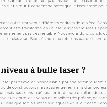
sure de faire tout ce qu’un niveau à bulle laser peut faire
 sur un mur. Il convient de noter que le laser croisé peut 
plans qui se trouvent à différents endroits de la pièce. Dans
lement être transformé en un laser à lignes croisées. Cepend
t généralement pas très rentable. Nous avons donc conclu qu’
 laser classique. Bien sûr, nous ne refusons pas de l’achete
niveau à bulle laser ?
 laser peut s’avérer indispensable pour de nombreux travau
ou de construction, mais aussi entre les mains d’un professi
, mais aussi dans la décoration intérieure en allant du sol 
s valeurs entre les niveaux de manière très précise, de sorte 
elle que soit la surface sur laquelle vous le placez, il émet