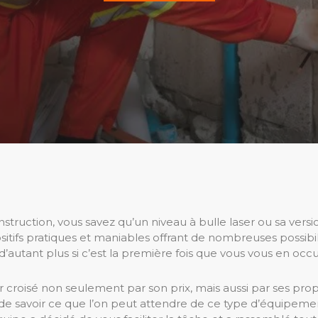
nstruction, vous savez qu’un niveau à bulle laser ou sa ver
 dispositifs pratiques et maniables offrant de nombreuses possi
 d’autant plus si c’est la première fois que vous vous en occ
ser croisé non seulement par son prix, mais aussi par ses pro
tile de savoir ce que l’on peut attendre de ce type d’équipeme