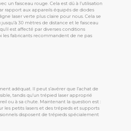
c un faisceau rouge. Cela est dû à l’utilisation
 par rapport aux appareils équipés de diodes
ligne laser verte plus claire pour nous. Cela se
nu jusqu’à 30 mètres de distance et le faisceau
u’il est affecté par diverses conditions
oi les fabricants recommandent de ne pas
ement adéquat. Il peut s’avérer que l’achat de
isible, tandis qu’un trépied laser approprié
l ou à sa chute. Maintenant la question est :
les petits lasers et des trépieds et supports
fessionnels disposent de trépieds spécialement