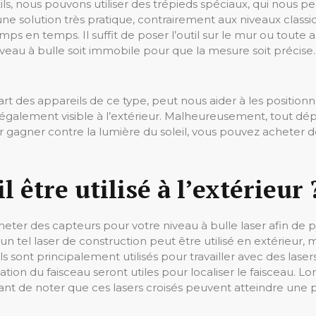
tils, nous pouvons utiliser des trépieds spéciaux, qui nous p
 une solution très pratique, contrairement aux niveaux class
temps en temps. Il suffit de poser l’outil sur le mur ou toute
niveau à bulle soit immobile pour que la mesure soit précis
upart des appareils de ce type, peut nous aider à les posi
a également visible à l’extérieur. Malheureusement, tout dé
ur gagner contre la lumière du soleil, vous pouvez acheter 
l être utilisé à l’extérieur 
eter des capteurs pour votre niveau à bulle laser afin de pouv
qu’un tel laser de construction peut être utilisé en extérie
els sont principalement utilisés pour travailler avec des lase
on du faisceau seront utiles pour localiser le faisceau. Lors
ssant de noter que ces lasers croisés peuvent atteindre une p