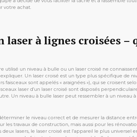
ipe a décidé de vous faciliter la tâche et a rassemblé toute
r votre achat.
 laser à lignes croisées – q
utilisé un niveau à bulle ou un laser croisé ne connaissen
xpliquer. Un laser croisé est un type plus spécifique de ni
rs faisceaux sont appelés « araignées »), qui se croisent sel
faisceaux laser d’un laser croisé sont disposés perpendicula
autre. Un niveau à bulle laser peut ressembler à un niveau à b
terminer le niveau correct et de mesurer la distance entr
our les travaux de construction, mais aussi pour les rénovatio
s deux lasers, le laser croisé est l’appareil le plus universel