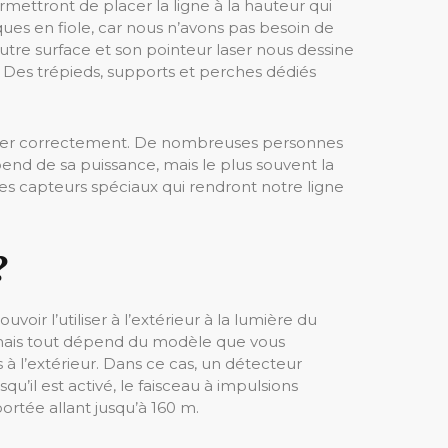
ermettront de placer la ligne à la hauteur qui
iques en fiole, car nous n’avons pas besoin de
 autre surface et son pointeur laser nous dessine
e. Des trépieds, supports et perches dédiés
tionner correctement. De nombreuses personnes
pend de sa puissance, mais le plus souvent la
des capteurs spéciaux qui rendront notre ligne
?
oir l’utiliser à l’extérieur à la lumière du
ur, mais tout dépend du modèle que vous
rs à l’extérieur. Dans ce cas, un détecteur
qu’il est activé, le faisceau à impulsions
ortée allant jusqu’à 160 m.