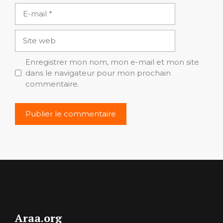
E-
mail
Site
web
Enregistrer mon nom, mon e-mail et mon site
dans le navigateur pour mon prochain
commentaire.
Araa.org