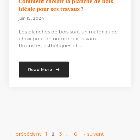
Comment choisir la planche de bois
idéale pour ses travaux ?
juin 15, 2024
Les planches de bois sont un matériau de
choix pour de nombreux travaux.
Robustes, esthétiques et …
Read More
Page
Page
Page
Page
←
précédent
1
2
3
…
6
→
suivant